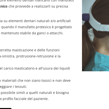
ituire elementi dentali mancanti con manufatti
cnico
che provvede a realizzarli su precisa
a su elementi dentari naturali e/o artificiali
e quando il manufatto protesico è progettato
è mantenuto stabile da ganci o attacchi.
corretta masticazione e delle funzioni
ra-sinistra, protrusione-retrusione e la
el carico masticatorio e all'usura dei liquidi
n materiali che non siano tossici e non deve
ggiare i tessuti;
ù possibile simili a quelli naturali e bisogna
o profilo facciale del paziente.