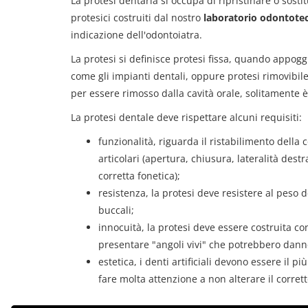
La protesi dentaria si occupa di ripristinare o sost
protesici costruiti dal nostro
laboratorio odontote
indicazione dell'odontoiatra.
La protesi si definisce protesi fissa, quando appoggi
come gli impianti dentali, oppure protesi rimovibil
per essere rimosso dalla cavità orale, solitamente 
La protesi dentale deve rispettare alcuni requisiti:
funzionalità, riguarda il ristabilimento della 
articolari (apertura, chiusura, lateralità dest
corretta fonetica);
resistenza, la protesi deve resistere al peso d
buccali;
innocuità, la protesi deve essere costruita co
presentare "angoli vivi" che potrebbero danne
estetica, i denti artificiali devono essere il pi
fare molta attenzione a non alterare il corrett