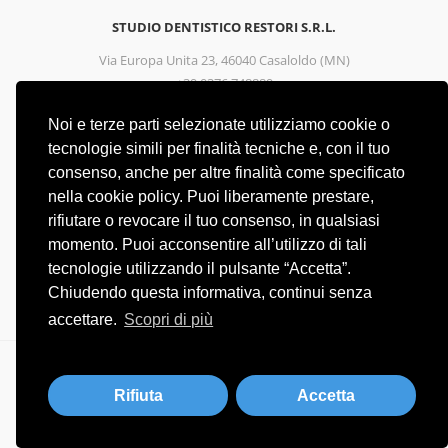
STUDIO DENTISTICO RESTORI S.R.L.
Via Europa Unita 23, 46040 Casaloldo (MN)
+39 0376 748889
info@studiodentisticorestori.it
Noi e terze parti selezionate utilizziamo cookie o
tecnologie simili per finalità tecniche e, con il tuo
STUDIO DENTISTICO RESTORI S.R.L.
consenso, anche per altre finalità come specificato
Piazza Giacomo Matteotti 7, Canneto Sull'Oglio (MN)
nella cookie policy. Puoi liberamente prestare,
+39 0376 723655
rifiutare o revocare il tuo consenso, in qualsiasi
info@studiodentisticorestori.it
momento. Puoi acconsentire all’utilizzo di tali
tecnologie utilizzando il pulsante “Accetta”.
PRIVACY POLICY
Chiudendo questa informativa, continui senza
COOKIE POLICY
accettare.
Scopri di più
STUDIO DENTISTICO RESTORI S.R.L. - Via Europa Unita 23, 46040 Casaloldo
(MN) - P. IVA 02508960206
Rifiuta
Accetta
Tailored by
MBE Mantova
&
Logistic Design